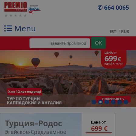
✆ 664 0065
Menu
EST
|
RUS
Турция–Родос
Цена от
699 €
Эгейское-Средиземное